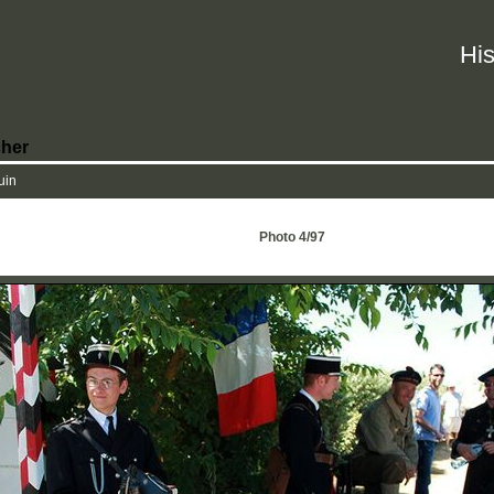
His
her
uin
Photo 4/97