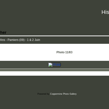
His
her
ns - Pamiers (09) - 1 & 2 Juin
Photo 11/83
Powered by
Coppermine Photo Gallery