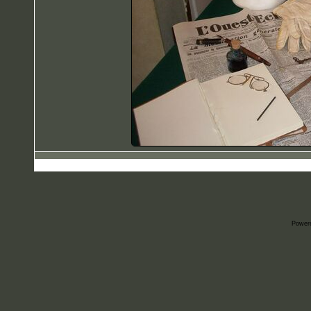
Power