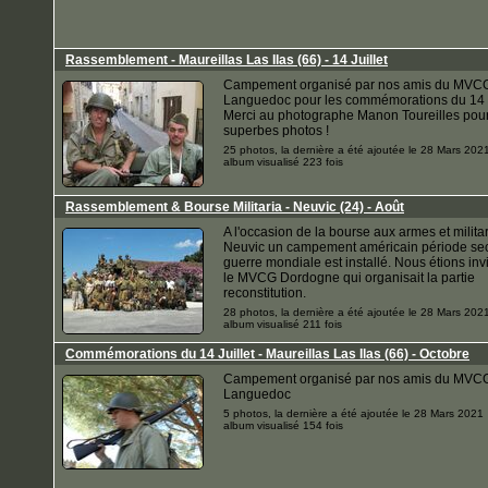
Rassemblement - Maureillas Las Ilas (66) - 14 Juillet
Campement organisé par nos amis du MVC
Languedoc pour les commémorations du 14 J
Merci au photographe Manon Toureilles pou
superbes photos !
25 photos, la dernière a été ajoutée le 28 Mars 202
album visualisé 223 fois
Rassemblement & Bourse Militaria - Neuvic (24) - Août
A l'occasion de la bourse aux armes et milita
Neuvic un campement américain période s
guerre mondiale est installé. Nous étions inv
le MVCG Dordogne qui organisait la partie
reconstitution.
28 photos, la dernière a été ajoutée le 28 Mars 202
album visualisé 211 fois
Commémorations du 14 Juillet - Maureillas Las Ilas (66) - Octobre
Campement organisé par nos amis du MVC
Languedoc
5 photos, la dernière a été ajoutée le 28 Mars 2021
album visualisé 154 fois