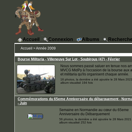
Accueil
Connexion
Albums
Recherche
Accueil
>
Année 2009
Bourse Militaria - Villeneuve Sur Lot - Soubirous (47) - Février
Nous sommes passé saluer en tenue nos am
MVCG MidPy à l'occasion de la bourse aux 
et militaria qu'ils organisent chaque année.
16 photos, la dernière a été ajoutée le 28 Mars 202
album visualisé 194 fois
Commémorations du 65eme Anniversaire du débarquement - Norm
- Juin
Semaine en Normandie au cœur du 65eme
Anniversaire du Débarquement
56 photos, la dernière a été ajoutée le 28 Mars 2021
album visualisé 252 fois